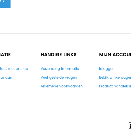
EN
ATIE
HANDIGE LINKS
MIJN ACCOU
tact met ons op
Verzending informatie
Inloggen
our aan
Veel gestelde vragen
Bekijk winkelwage
Algemene voorwaarden
Product handleid