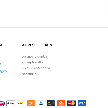
NT
ADRESGEGEVENS
Laserpengigant.nl
Kagerplein 415
n
2172EG Sassenheim
ingen
Nederland